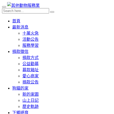
首頁
最新消息
十萬火急
活動公告
服務學習
捐款徵信
捐款方式
公益勸募
募款箱址
愛心商家
捐款公告
狗貓的家
新的家園
山上日記
歷史軌跡
下鄉絕育