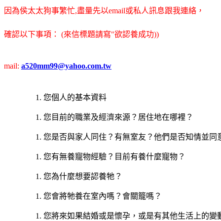
因為侯太太狗事繁忙,盡量先以email或私人訊息跟我連絡，
確認以下事項： (來信標題請寫"欲認養成功))
mail:
a520mm99@yahoo.com.tw
您個人的基本資料
您目前的職業及經濟來源？居住地在哪裡？
您是否與家人同住？有無室友？他們是否知情並同
您有無養寵物經驗？目前有養什麼寵物？
您為什麼想要認養牠？
您會將牠養在室內嗎？會關籠嗎？
您將來如果結婚或是懷孕，或是有其他生活上的變