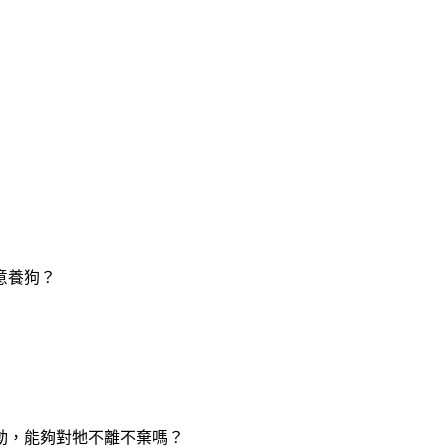
意養狗？
動，能夠對牠不離不棄嗎？