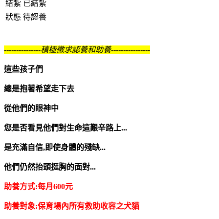
結紮
已結紮
狀態
待認養
---------------積極徵求認養和助養----------------
這些孩子們
總是抱著希望走下去
從他們的眼神中
您是否看見他們對生命這艱辛路上...
是充滿自信,即使身體的殘缺...
他們仍然抬頭挺胸的面對...
助養方式:每月600元
助養對象:保育場內所有救助收容之犬貓