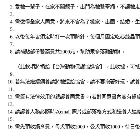
愛牠一輩子、在家不關籠子、出門為牠繫牽繩，不讓牠走
需徵得全家人同意，將來不會為了搬家、出國、結婚、生
以後每年皆須定時打一次預防針、每個月固定吃心絲蟲預
請補貼部份醫藥費共2000元，幫助眾多落難動物 ，
（此款項將捐給【台灣動物保護協進會】。此收據，可抵稅
若無法繼續飼養請將牠還給協會。請不要抱著好玩、試養
需簽有法律效用的親認養同意書。(若對同意書內容有疑慮
請認養人務必隨時以email 照片或部落格方式和送養人連
需先預收絕育費，母犬預收2000，公犬預收1000，待