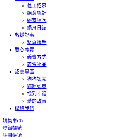
義工招募
絕育統計
絕育場次
絕育日誌
救援記事
緊急援手
愛心義賣
義賣方式
義賣物品
認養專區
狗狗認養
貓咪認養
找到幸福
愛的故事
聯絡我們
購物車
(0)
登錄帳號
註冊帳號