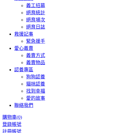
義工招募
絕育統計
絕育場次
絕育日誌
救援記事
緊急援手
愛心義賣
義賣方式
義賣物品
認養專區
狗狗認養
貓咪認養
找到幸福
愛的故事
聯絡我們
購物車
(0)
登錄帳號
註冊帳號