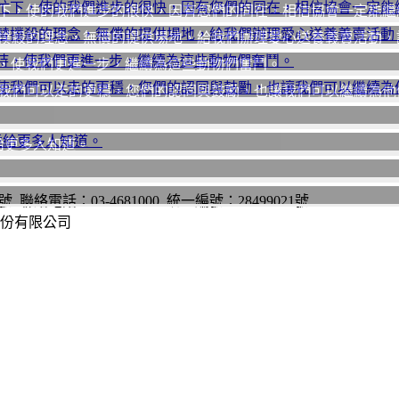
下，使的我們進步的很快，因有您們的同在，相信協會一定能繼
殺的理念，無償的提供場地，給我們辦理愛心送養義賣活動，讓
的支持，使我們更進一步，繼續為這些動物們奮鬥。
我們可以走的更穩，您們的認同與鼓勵，也讓我們可以繼續為他
給更多人知道。
電話：03-4681000 統一編號：28499021號
股份有限公司