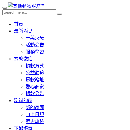
首頁
最新消息
十萬火急
活動公告
服務學習
捐款徵信
捐款方式
公益勸募
募款箱址
愛心商家
捐款公告
狗貓的家
新的家園
山上日記
歷史軌跡
下鄉絕育