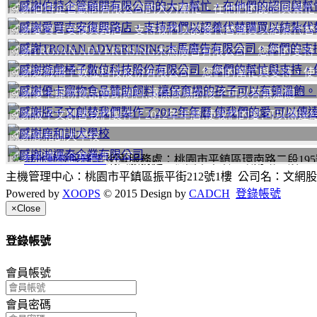
感謝伯特企管顧問有限公司的大力幫忙，在他們的認同與幫忙
感謝愛買吉安復興路店，支持我們以認養代替購買以結紮代替撲
感謝TROJAN ADVERTISING木馬廣告有限公司，您們
感謝遊戲橘子數位科技股份有限公司，您們的幫忙與支持，使
感謝優卡寵物食品贊助飼料,讓保育場的孩子可以有頓溫飽。
感謝版子文創替我們製作了2012年年曆,使我們的愛,可以傳達
感謝鹿和訓犬學校
感謝淞運泰企業有限公司
網頁服務處：桃園市平鎮區環南路二段195號 聯絡
主機管理中心：桃園市平鎮區振平街212號1樓 公司名：文網
Powered by
XOOPS
© 2015 Design by
CADCH
登錄帳號
×
Close
登錄帳號
會員帳號
會員密碼