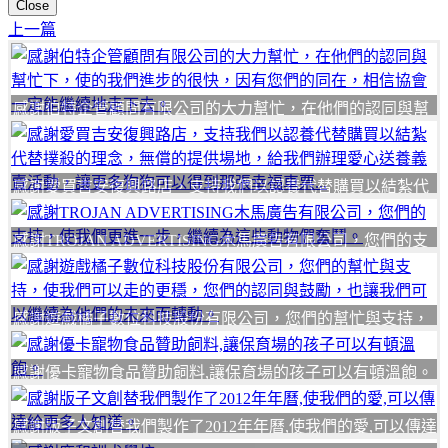
Close
上一篇
感謝伯特企管顧問有限公司的大力幫忙，在他們的認同與幫
忙下，使的我們進步的很快，因有您們的同在，相信協會一
定能繼續地走下去。
感謝愛買吉安復興路店，支持我們以認養代替購買以結紮代
替撲殺的理念，無償的提供場地，給我們辦理愛心送養義賣
活動，讓更多狗狗可以得到那張幸福車票...
感謝TROJAN ADVERTISING木馬廣告有限公司，您們的支
持，使我們更進一步，繼續為這些動物們奮鬥。
感謝遊戲橘子數位科技股份有限公司，您們的幫忙與支持，
使我們可以走的更穩，您們的認同與鼓勵，也讓我們可以繼
續為他們的未來而轉動。
感謝優卡寵物食品贊助飼料,讓保育場的孩子可以有頓溫飽。
感謝版子文創替我們製作了2012年年曆,使我們的愛,可以傳達