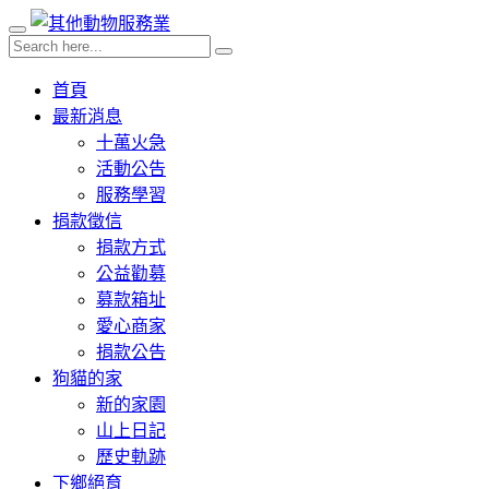
首頁
最新消息
十萬火急
活動公告
服務學習
捐款徵信
捐款方式
公益勸募
募款箱址
愛心商家
捐款公告
狗貓的家
新的家園
山上日記
歷史軌跡
下鄉絕育