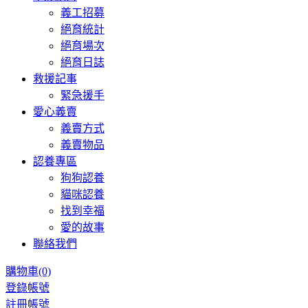
義工招募
絕育統計
絕育場次
絕育日誌
救援記事
緊急援手
愛心義賣
義賣方式
義賣物品
認養專區
狗狗認養
貓咪認養
找到幸福
愛的故事
聯絡我們
購物車
(0)
登錄帳號
註冊帳號