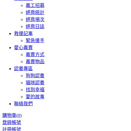
義工招募
絕育統計
絕育場次
絕育日誌
救援記事
緊急援手
愛心義賣
義賣方式
義賣物品
認養專區
狗狗認養
貓咪認養
找到幸福
愛的故事
聯絡我們
購物車
(0)
登錄帳號
註冊帳號