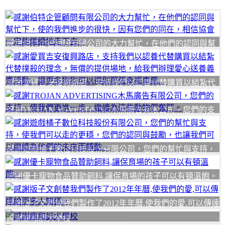
感謝伯特企管顧問有限公司的大力幫忙，在他們的認同與幫
忙下，使的我們進步的很快，因有您們的同在，相信協會一
定能繼續地走下去。
感謝愛買吉安復興路店，支持我們以認養代替購買以結紮代
替撲殺的理念，無償的提供場地，給我們辦理愛心送養義賣
活動，讓更多狗狗可以得到那張幸福車票...
感謝TROJAN ADVERTISING木馬廣告有限公司，您們的支
持，使我們更進一步，繼續為這些動物們奮鬥。
感謝遊戲橘子數位科技股份有限公司，您們的幫忙與支持，
使我們可以走的更穩，您們的認同與鼓勵，也讓我們可以繼
續為他們的未來而轉動。
感謝優卡寵物食品贊助飼料,讓保育場的孩子可以有頓溫飽。
感謝版子文創替我們製作了2012年年曆,使我們的愛,可以傳達
給更多人知道。
感謝鹿和訓犬學校