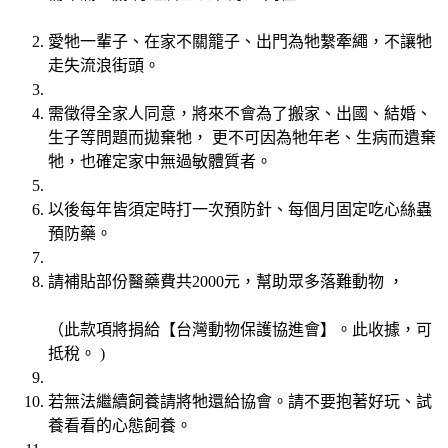
愛牠一輩子、在家不關籠子、出門為牠繫牽繩，不讓牠
走失流浪街頭。
需徵得全家人同意，將來不會為了搬家、出國、結婚、
生子等問題而拋棄牠， 更不可因為牠年老、生病而遺棄
牠，也確定家中無過敏體質者。
以後每年皆須定時打一次預防針、每個月固定吃心絲蟲
預防藥。
請補貼部份醫藥費共2000元，幫助眾多落難動物 ，
（此款項將捐給【台灣動物保護協進會】。此收據，可
抵稅。 )
若無法繼續飼養請將牠還給協會。請不要抱著好玩、試
養看看的心態飼養。