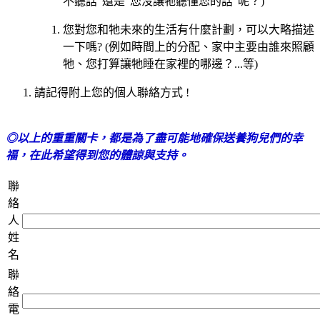
不聽話”還是”您沒讓牠聽懂您的話”呢？)
您對您和牠未來的生活有什麼計劃，可以大略描述
一下嗎? (例如時間上的分配、家中主要由誰來照顧
牠、您打算讓牠睡在家裡的哪邊？...等)
請記得附上您的個人聯絡方式 !
◎以上的重重關卡，都是為了盡可能地確保送養狗兒們的幸
福，在此希望得到您的體諒與支持。
聯
絡
人
姓
名
聯
絡
電