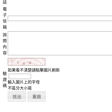
話
電
子
信
箱
詢
問
內
容
如果看不清楚請點擊圖片刷新
驗
證
輸入圖片上的字母
碼
不區分大小寫