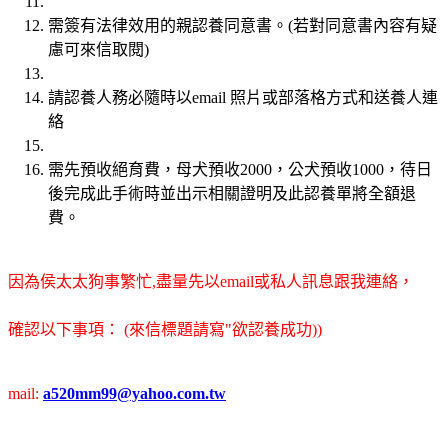
需簽有法律效用的親認養同意書。(若對同意書內容有疑
慮可來信取閱)
請認養人務必隨時以email 照片或部落格方式和送養人連
絡
需先預收絕育費，母犬預收2000，公犬預收1000，待日
後完成此手術時並出示相關證明及此認養單將全額退
費。
因為侯太太狗事繁忙,盡量先以email或私人訊息跟我連絡，
確認以下事項： (來信標題請寫"欲認養成功))
mail:
a520mm99@yahoo.com.tw