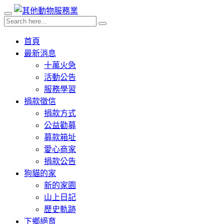
首頁
最新消息
十萬火急
活動公告
服務學習
捐款徵信
捐款方式
公益勸募
募款箱址
愛心商家
捐款公告
狗貓的家
新的家園
山上日記
歷史軌跡
下鄉絕育