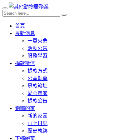
首頁
最新消息
十萬火急
活動公告
服務學習
捐款徵信
捐款方式
公益勸募
募款箱址
愛心商家
捐款公告
狗貓的家
新的家園
山上日記
歷史軌跡
下鄉絕育