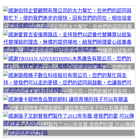
感謝伯特企管顧問有限公司的大力幫忙，在他們的認同與幫
忙下，使的我們進步的很快，因有您們的同在，相信協會一
定能繼續地走下去。
感謝愛買吉安復興路店，支持我們以認養代替購買以結紮代
替撲殺的理念，無償的提供場地，給我們辦理愛心送養義賣
活動，讓更多狗狗可以得到那張幸福車票...
感謝TROJAN ADVERTISING木馬廣告有限公司，您們的支
持，使我們更進一步，繼續為這些動物們奮鬥。
感謝遊戲橘子數位科技股份有限公司，您們的幫忙與支持，
使我們可以走的更穩，您們的認同與鼓勵，也讓我們可以繼
續為他們的未來而轉動。
感謝優卡寵物食品贊助飼料,讓保育場的孩子可以有頓溫飽。
感謝版子文創替我們製作了2012年年曆,使我們的愛,可以傳達
給更多人知道。
感謝鹿和訓犬學校