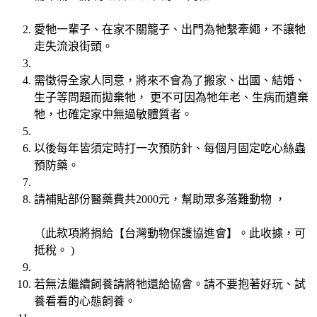
愛牠一輩子、在家不關籠子、出門為牠繫牽繩，不讓牠
走失流浪街頭。
需徵得全家人同意，將來不會為了搬家、出國、結婚、
生子等問題而拋棄牠， 更不可因為牠年老、生病而遺棄
牠，也確定家中無過敏體質者。
以後每年皆須定時打一次預防針、每個月固定吃心絲蟲
預防藥。
請補貼部份醫藥費共2000元，幫助眾多落難動物 ，
（此款項將捐給【台灣動物保護協進會】。此收據，可
抵稅。 )
若無法繼續飼養請將牠還給協會。請不要抱著好玩、試
養看看的心態飼養。