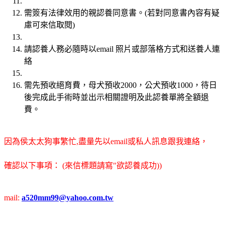
需簽有法律效用的親認養同意書。(若對同意書內容有疑
慮可來信取閱)
請認養人務必隨時以email 照片或部落格方式和送養人連
絡
需先預收絕育費，母犬預收2000，公犬預收1000，待日
後完成此手術時並出示相關證明及此認養單將全額退
費。
因為侯太太狗事繁忙,盡量先以email或私人訊息跟我連絡，
確認以下事項： (來信標題請寫"欲認養成功))
mail:
a520mm99@yahoo.com.tw