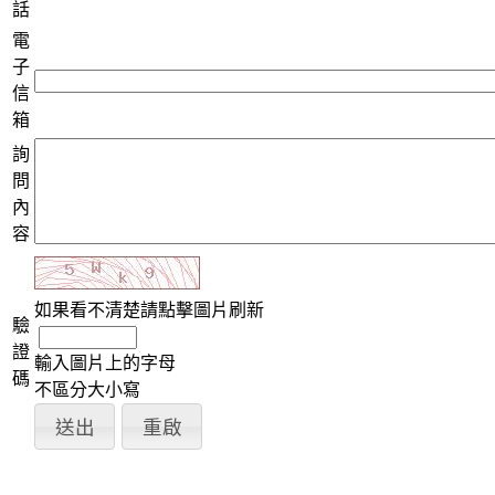
話
電
子
信
箱
詢
問
內
容
如果看不清楚請點擊圖片刷新
驗
證
輸入圖片上的字母
碼
不區分大小寫