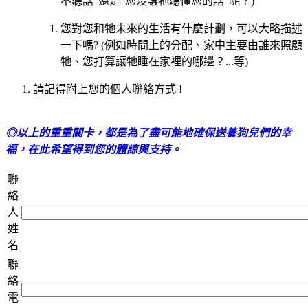
不聽話”還是”您沒讓牠聽懂您的話”呢？)
您對您和牠未來的生活有什麼計劃，可以大略描述
一下嗎? (例如時間上的分配、家中主要由誰來照顧
牠、您打算讓牠睡在家裡的哪邊？...等)
請記得附上您的個人聯絡方式 !
◎以上的重重關卡，都是為了盡可能地確保送養狗兒們的幸
福，在此希望得到您的體諒與支持。
聯
絡
人
姓
名
聯
絡
電