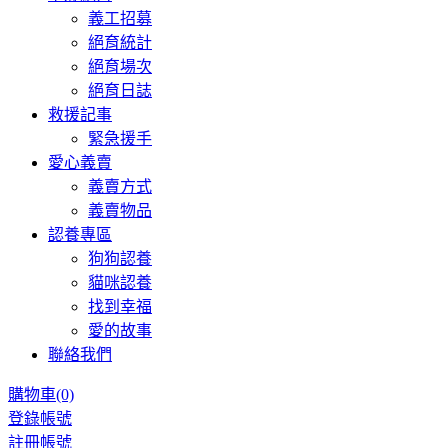
義工招募
絕育統計
絕育場次
絕育日誌
救援記事
緊急援手
愛心義賣
義賣方式
義賣物品
認養專區
狗狗認養
貓咪認養
找到幸福
愛的故事
聯絡我們
購物車
(0)
登錄帳號
註冊帳號